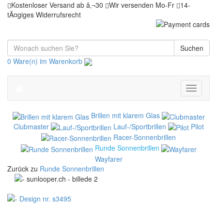
Kostenloser Versand ab â‚¬30
Wir versenden Mo-Fr
14-
tÃ¤giges Widerrufsrecht
Suchen
0 Ware(n) im Warenkorb
Toggle
navigati
Brillen mit klarem Glas
Clubmaster
Lauf-/Sportbrillen
Pilot
Racer-Sonnenbrillen
Runde Sonnenbrillen
Wayfarer
Zurück zu
Runde Sonnenbrillen