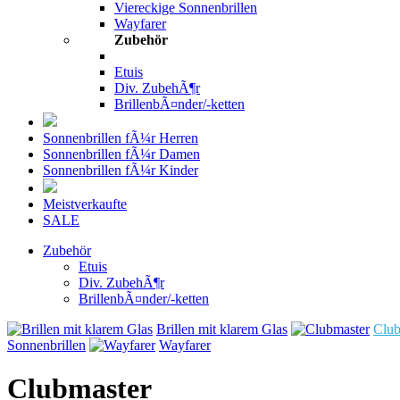
Viereckige Sonnenbrillen
Wayfarer
Zubehör
Etuis
Div. ZubehÃ¶r
BrillenbÃ¤nder/-ketten
Sonnenbrillen fÃ¼r Herren
Sonnenbrillen fÃ¼r Damen
Sonnenbrillen fÃ¼r Kinder
Meistverkaufte
SALE
Zubehör
Etuis
Div. ZubehÃ¶r
BrillenbÃ¤nder/-ketten
Brillen mit klarem Glas
Club
Sonnenbrillen
Wayfarer
Clubmaster