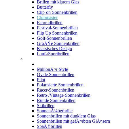
Brillen mit klarem Glas
Butterfly
Clip-on-Sonnenbrillen
Clubmaster
Fahrradbrillen
Festival-Sonnenbrillen
Flip Up Sonnenbrillen
Golf-Sonnenbrillen
GroÃŸe Sonnenbrillen
Klassisches Design
Lauf-/Sportbrillen
MillionÃ¤r-Style
Ovale Sonnenbrillen
Pilot
Polarisierte Sonnenbrillen
Racer-Sonnenbrillen
Retro-/Vintage-Sonnenbrillen
Runde Sonnenbrillen
Skibrillen
SonnenÃ¼berbrille
Sonnenbrillen mit dunklem Glas
Sonnenbrillen mit gefÃ¤rbten GlÃ¤sern
SpaÃŸbrillen