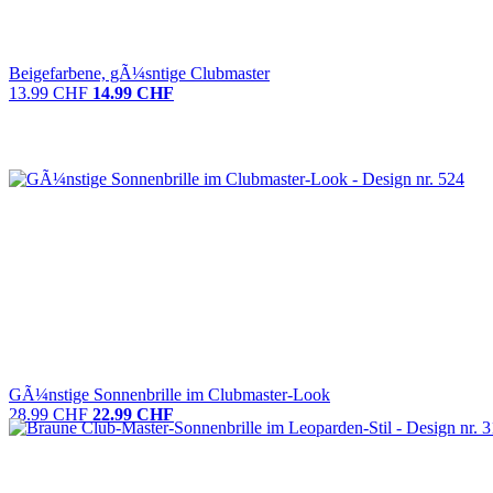
Beigefarbene, gÃ¼sntige Clubmaster
13.99 CHF
14.99 CHF
GÃ¼nstige Sonnenbrille im Clubmaster-Look
28.99 CHF
22.99 CHF