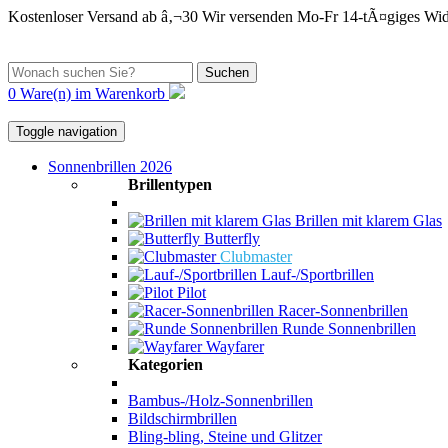
Kostenloser Versand ab â‚¬30
Wir versenden Mo-Fr
14-tÃ¤giges Wid
Suchen
0 Ware(n) im Warenkorb
Toggle navigation
Sonnenbrillen 2026
Brillentypen
Brillen mit klarem Glas
Butterfly
Clubmaster
Lauf-/Sportbrillen
Pilot
Racer-Sonnenbrillen
Runde Sonnenbrillen
Wayfarer
Kategorien
Bambus-/Holz-Sonnenbrillen
Bildschirmbrillen
Bling-bling, Steine und Glitzer